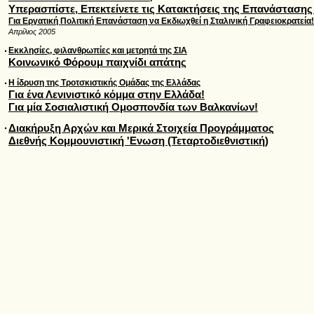
Υπερασπίστε, Επεκτείνετε τις Κατακτήσεις της Επανάστασης 
Για Εργατική Πολιτική Επανάσταση να Εκδιωχθεί η Σταλινική Γραφειοκρατεία!
Απρίλιος 2005
·
Εκκλησίες, φιλανθρωπίες και μετρητά της ΣΙΑ
Κοινωνικό Φόρουμ παιχνίδι απάτης
·
Η ίδρυση της Τροτσκιστικής Ομάδας της Ελλάδας
Για ένα Λενινιστικό κόμμα στην Ελλάδα!
Για μία Σοσιαλιστική Ομοσπονδία των Βαλκανίων!
·
Διακήρυξη Αρχών και Μερικά Στοιχεία Προγράμματος
Διεθνής Κομμουνιστική 'Ενωση (Τεταρτοδιεθνιστική)