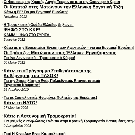
·
Οι Φασίστες της Χρυσής Αυγής Τρέφονται από την Οικονομική Κρίση
Οι Καπιταλιστές Ματώνουν την Ελληνική Εργατική Τάξη
Κάτω η ΕΕ! Για μια Εργατική Ευρώπη!
Νοέμβριος 2012
·
Η Τροτσκιστική Ομάδα Ελλάδας δηλώνει:
ΨΗΦΟ ΣΤΟ ΚΚΕ!
ΚΑΜΙΑ ΨΗΦΟ ΣΤΟ ΣΥΡΙΖΑ!
5 Ιουνίου 2012
·
Κάτω με την Ευρωπαϊκή Ένωση των Αφεντικών – για μια Εργατική Ευρώπη!
Οι Τράπεζες Ματώνουν τους Έλληνες Εργαζόμενους
Για ένα Λενινιστικό – Τροτσκιστικό Kόμμα!
30 Μαΐου 2012
·
Κάτω το «Πρόγραμμα Σταθερότητας» της
Κυβέρνησης του ΠΑΣΟΚ!
Για την Σφυρηλάτηση Ενός Πολυεθνικού, Επαναστατικού
Εργατικού Κόμματος!
28 Απριλίου 2010
·
Για τις Σοσιαλιστικές Ηνωμένες Πολιτείες της Ευρώπης!
Κάτω το ΝΑΤΟ!
27 Μαρτίου 2009
·
Κάτω η Αστυνομική Τρομοκρατία!
Για μαζικές Διαδηλώσεις Ενάντια στην Κρατική Τρομοκρατία Βασισμένες στην
9 Δεκεμβρίου 2008
·
Γιατί Η Κίνα Δεν Είναι Καπιταλιστική