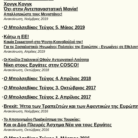
Χονγκ Κονγκ
Όχι στην Αντεπαναστατική Μανία!
Απαλλοτριώστε τους Μεγιστάνες!
Ανακοίνωση, Νοέμβριος 2019
·
Ο Μπολσεβίκος
Τεύχος 5, Μάιος 2019
·
Κάτω η ΕΕ!
Καμία Συμμετοχή στο Ψευτο-Κοινοβούλιό της!
Για τις Σοσιαλιστικές Ηνωμένες Πολιτείες της Ευρώπης - Ενωμένες σε Εθελον
Ανακοίνωση, Απρίλιος 2019
·
Οι Κινέζοι Σταλινικοί Ωθούν Αντεργατική Λιτότητα
Νίκη στους Εργάτες στην COSCO!
Ανακοίνωση, Οκτώβριος 2018
·
Ο Μπολσεβίκος
Τεύχος 4, Απρίλιος 2018
·
Ο Μπολσεβίκος
Τεύχος 3, Οκτώβριος 2017
·
Ο Μπολσεβίκος
Τεύχος 2, Απρίλιος 2017
·
Brexit: Ήττα των Τραπεζιτών και των Αφεντικών της Ευρώπη
Ανακοίνωση, Νοέμβριος 2016
·
Το Αποτυχημένο Πραξικόπημα της Τουρκίας:
Και οι Δύο Πλευρές Άσχημα Νέα για τους Εργάτες
Ανακοίνωση, Οκτώβριος 2016