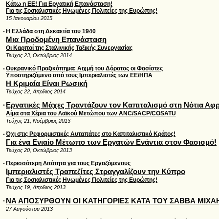
Κάτω η ΕΕ! Για Εργατική Επανάσταση!
Για τις Σοσιαλιστικές Ηνωμένες Πολιτείες της Ευρώπης!
15 Ιανουαρίου 2015
·
Η Ελλάδα στη Δεκαετία του 1940
Μια Προδομένη Επανάσταση
Οι Καρποί της Σταλινικής Ταξικής Συνεργασίας
Τεύχος 23, Οκτώβριος 2014
·
Ουκρανικό Πραξικόπημα: Αιχμή του Δόρατος οι Φασίστες
Υποστηριζόμενο από τους Ιμπεριαλιστές των ΕΕ/ΗΠΑ
Η Κριμαία Eίναι Ρωσική
Τεύχος 22, Απρίλιος 2014
·
Εργατικές Μάχες Τραντάζουν τον Καπιταλισμό στη Νότια Αφρ
Αίμα στα Χέρια του Λαϊκού Μετώπου των ANC/SACP/COSATU
Τεύχος 21, Νοέμβριος 2013
·
Όχι στις Ρεφορμιστικές Αυταπάτες στο Καπιταλιστικό Κράτος!
Για ένα Ενιαίο Μέτωπο των Εργατών Ενάντια στον Φασισμό!
Τεύχος 20, Οκτώβριος 2013
·
Περισσότερη Λιτότητα για τους Εργαζόμενους
Ιμπεριαλιστές Τραπεζίτες Στραγγαλίζουν την Κύπρο
Για τις Σοσιαλιστικές Ηνωμένες Πολιτείες της Ευρώπης!
Τεύχος 19, Απρίλιος 2013
·
ΝΑ ΑΠΟΣΥΡΘΟΥΝ ΟΙ ΚΑΤΗΓΟΡΙΕΣ ΚΑΤΑ ΤΟΥ ΣΑΒΒΑ ΜΙΧΑ
27 Αυγούστου 2013