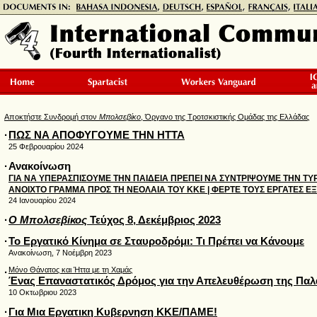
Αποκτήστε Συνδρομή στον
Μπολσεβίκο
, Όργανο της Τροτσκιστικής Ομάδας της Ελλάδας
·
ΠΩΣ ΝΑ ΑΠΟΦΥΓΟΥΜΕ ΤΗΝ ΗΤΤΑ
25 Φεβρουαρίου 2024
·
Ανακοίνωση
ΓΙΑ ΝΑ ΥΠΕΡΑΣΠΙΣΟΥΜΕ ΤΗΝ ΠΑΙΔΕΙΑ ΠΡΕΠΕΙ ΝΑ ΣΥΝΤΡΙΨΟΥΜΕ ΤΗΝ ΤΥ
ΑΝΟΙΧΤΟ ΓΡΑΜΜΑ ΠΡΟΣ ΤΗ ΝΕΟΛΑΙΑ ΤΟΥ ΚΚΕ | ΦΕΡΤΕ ΤΟΥΣ ΕΡΓΑΤΕΣ Ε
24 Ιανουαρίου 2024
·
Ο Μπολσεβίκος
Τεύχος 8, Δεκέμβριος 2023
·
Το Εργατικό Κίνημα σε Σταυροδρόμι: Τι Πρέπει να Κάνουμε
Ανακοίνωση, 7 Νοέμβρη 2023
Μόνο Θάνατος και Ήττα με τη Χαμάς
·
Ένας Επαναστατικός Δρόμος για την Απελευθέρωση της Παλ
10 Οκτωβριου 2023
·
Για Μια Εργατικη Κυβερνηση ΚΚΕ/ΠΑΜΕ!