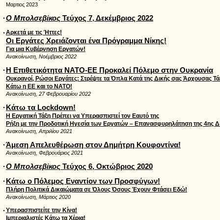
Μαρτιος 2023
·
Ο Μπολσεβίκος
Τεύχος 7, Δεκέμβριος 2022
·
Αρκετά με τις Ήττες!
Οι Εργάτες Χρειάζονται ένα Πρόγραμμα Νίκης!
Για μια Κυβέρνηση Εργατών!
Ανακοίνωση, Νοέμβριος 2022
·
Η Επιθετικότητα ΝΑΤΟ-ΕΕ Προκαλεί Πόλεμο στην Ουκρανία
Ουκρανοί, Ρώσοι Εργάτες: Στρέψτε τα Όπλα Κατά της Δικής σας Άρχουσας Τά
Κάτω η ΕΕ και το ΝΑΤΟ!
Ανακοίνωση, 27 Φεβρουαρίου 2022
·
Κάτω τα Lockdown!
Η Εργατική Τάξη Πρέπει να Υπερασπιστεί τον Eαυτό της
Ρήξη με την Προδοτική Ηγεσία των Εργατών – Επανασφυρηλάτηση της 4ης Δ
Ανακοίνωση, Απριλίου 2021
·
Άμεση Απελευθέρωση στον Δημήτρη Κουφοντίνα!
Ανακοίνωση, Φεβρουάριος 2021
·
Ο Μπολσεβίκος
Τεύχος 6, Οκτώβριος 2020
·
Κάτω ο Πόλεμος Εναντίον των Προσφύγων!
Πλήρη Πολιτικά Δικαιώματα σε Όλους Όσους Έχουν Φτάσει Εδώ!
Ανακοίνωση, Μάρτιος 2020
·
Υπερασπιστείτε την Κίνα!
Ιμπεριαλιστές Κάτω τα Χέρια!