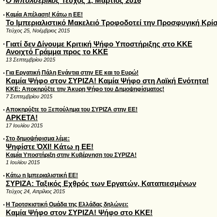
·
Ο Μπολσεβίκος
Τεύχος 1, Μάρτιος 2016
·
Καμία Απέλαση! Κάτω η ΕΕ!
Το Ιμπεριαλιστικό Μακελειό Τροφοδοτεί την Προσφυγική Κρί
Τεύχος 25, Νοέμβριος 2015
·
Γιατί δεν Δίνουμε Κριτική Ψήφο Υποστήριξης στο ΚΚΕ
Ανοιχτό Γράμμα προς το ΚΚΕ
13 Σεπτεμβρίου 2015
·
Για Εργατική Πάλη Ενάντια στην ΕΕ και το Ευρώ!
Καμία Ψήφο στον ΣΥΡΙΖΑ! Καμία Ψήφο στη Λαϊκή Ενότητα!
ΚΚΕ: Αποκηρύξτε την Άκυρη Ψήφο του Δημοψηφίσματος!
7 Σεπτεμβρίου 2015
·
Αποκηρύξτε το Ξεπούλημα του ΣΥΡΙΖΑ στην ΕΕ!
ΑΡΚΕΤΑ!
17 Ιουλίου 2015
·
Στο δημοψήφισμα λέμε:
Ψηφίστε ΌΧΙ! Κάτω η ΕΕ!
Καμία Υποστήριξη στην Κυβέρνηση του ΣΥΡΙΖΑ!
1 Ιουλίου 2015
·
Κάτω η Ιμπεριαλιστική ΕΕ!
ΣΥΡΙΖΑ: Ταξικός Εχθρός των Εργατών, Καταπιεσμένων
Τεύχος 24, Απρίλιος 2015
·
Η Τροτσκιστική Ομάδα της Ελλάδας δηλώνει:
Καμία Ψήφο στον ΣΥΡΙΖΑ! Ψήφο στο ΚΚΕ!