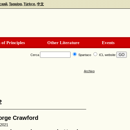
ский
Tagalog
Türkçe
中文
 of Principles
Other Literature
Events
Cerca
Spartaco
ICL website
Archivo
2
orge Crawford
-2021