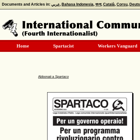
Documents and Articles in
عربي
Bahasa Indonesia
বাংলা
Català
Corsu
Deut
Home
Spartacist
Workers Vanguard
Abbonati a
Spartaco