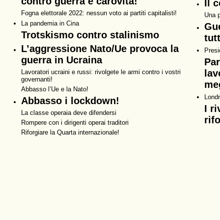
contro guerra e carovita!
Il 
Fogna elettorale 2022: nessun voto ai partiti capitalisti!
Una p
La pandemia in Cina
Gue
Trotskismo contro stalinismo
tut
L’aggressione Nato/Ue provoca la
Presi
guerra in Ucraina
Par
lav
Lavoratori ucraini e russi: rivolgete le armi contro i vostri
governanti!
meg
Abbasso l’Ue e la Nato!
Londr
Abbasso i lockdown!
I r
La classe operaia deve difendersi
rif
Rompere con i dirigenti operai traditori
Riforgiare la Quarta internazionale!