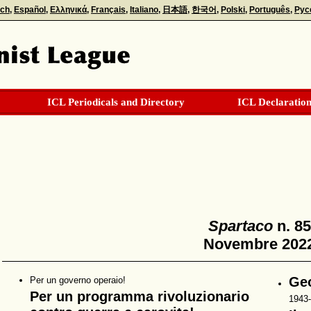
sch
Español
Ελληνικά
Français
Italiano
日本語
한국어
Polski
Português
Рус
ICL Periodicals and Directory
ICL Declaration
Spartaco
n. 85
Novembre 202
Ge
Per un governo operaio!
Per un programma rivoluzionario
1943